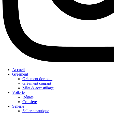
Accueil
Gréement
Gréement dormant
Gréement courant
Mâts & accastillage
Voilerie
Régate
Croisière
Sellerie
Sellerie nautique