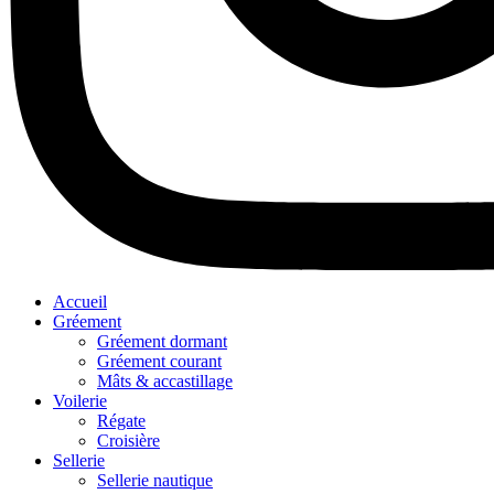
Accueil
Gréement
Gréement dormant
Gréement courant
Mâts & accastillage
Voilerie
Régate
Croisière
Sellerie
Sellerie nautique